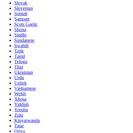
Slovak
Slovenian
Somali
Samoan
Scots Gaelic
Shona
Sindhi
Sundanese
Swahili
Tajik
Tamil
Telugu
Thai
Ukrainian
Urdu
Uzbek
Vietnamese
Welsh
Xhosa
Yiddish
Yoruba
Zulu
Kinyarwanda
Tatar
Oriya