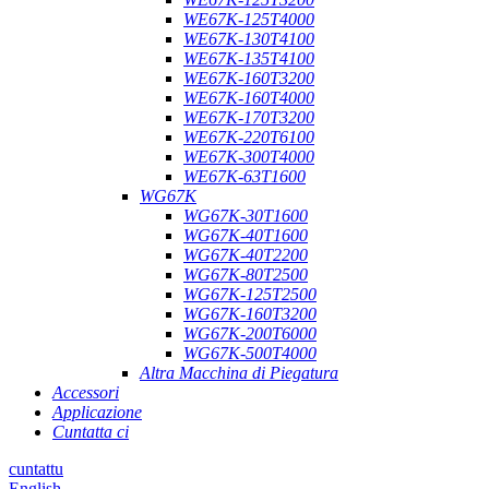
WE67K-125T4000
WE67K-130T4100
WE67K-135T4100
WE67K-160T3200
WE67K-160T4000
WE67K-170T3200
WE67K-220T6100
WE67K-300T4000
WE67K-63T1600
WG67K
WG67K-30T1600
WG67K-40T1600
WG67K-40T2200
WG67K-80T2500
WG67K-125T2500
WG67K-160T3200
WG67K-200T6000
WG67K-500T4000
Altra Macchina di Piegatura
Accessori
Applicazione
Cuntatta ci
cuntattu
English