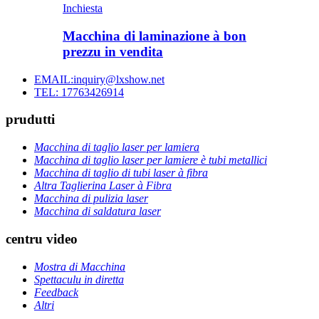
Inchiesta
Macchina di laminazione à bon
prezzu in vendita
EMAIL:inquiry@lxshow.net
TEL: 17763426914
prudutti
Macchina di taglio laser per lamiera
Macchina di taglio laser per lamiere è tubi metallici
Macchina di taglio di tubi laser à fibra
Altra Taglierina Laser à Fibra
Macchina di pulizia laser
Macchina di saldatura laser
centru video
Mostra di Macchina
Spettaculu in diretta
Feedback
Altri