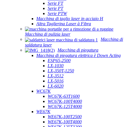
Serie FT
Serie PT
Serie PTW
Macchina di taglio laser in acciaio H
Altra Taglierina Laser à Fibra
Macchina di pulizia laser
Macchina di
saldatura laser
Macchina di piegatura
Macchina di piegatura elettrica è Down Acting
ESP65-2500
LX-1030
LX-350T-1250
LX-3512
LX-5016
LX-6020
WC67K
WC67K-63T1600
WC67K-100T4000
WC67K-125T4000
WE67K
WE67K-100T2500
WE67K-100T4000
WE67K-125T3200