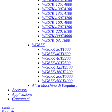
WE67K-125T4000
WE67K-130T4100
WE67K-135T4100
WE67K-160T3200
WE67K-160T4000
WE67K-170T3200
WE67K-220T6100
WE67K-300T4000
WE67K-63T1600
WG67K
WG67K-30T1600
WG67K-40T1600
WG67K-40T2200
WG67K-80T2500
WG67K-125T2500
WG67K-160T3200
WG67K-200T6000
WG67K-500T4000
Altra Macchina di Piegatura
Accessori
Applicazione
Cuntatta ci
cuntattu
English