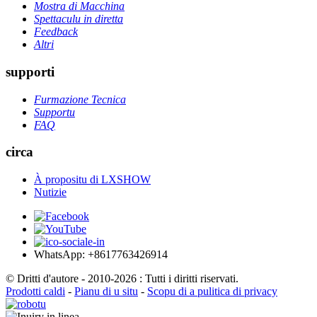
Mostra di Macchina
Spettaculu in diretta
Feedback
Altri
supporti
Furmazione Tecnica
Supportu
FAQ
circa
À propositu di LXSHOW
Nutizie
WhatsApp: +8617763426914
© Dritti d'autore - 2010-2026 : Tutti i diritti riservati.
Prodotti caldi
-
Pianu di u situ
-
Scopu di a pulitica di privacy