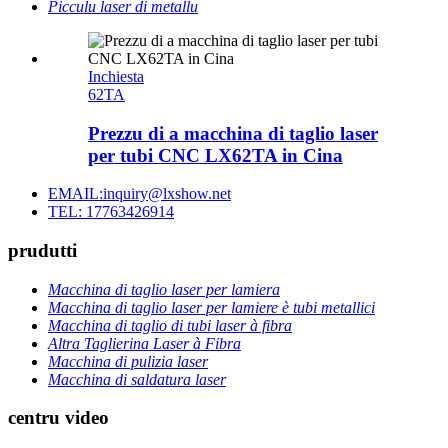
Picculu laser di metallu
Inchiesta
62TA
Prezzu di a macchina di taglio laser
per tubi CNC LX62TA in Cina
EMAIL:inquiry@lxshow.net
TEL: 17763426914
prudutti
Macchina di taglio laser per lamiera
Macchina di taglio laser per lamiere è tubi metallici
Macchina di taglio di tubi laser à fibra
Altra Taglierina Laser à Fibra
Macchina di pulizia laser
Macchina di saldatura laser
centru video