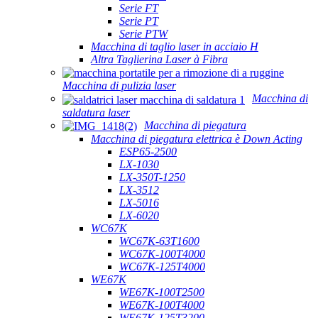
Serie FT
Serie PT
Serie PTW
Macchina di taglio laser in acciaio H
Altra Taglierina Laser à Fibra
Macchina di pulizia laser
Macchina di
saldatura laser
Macchina di piegatura
Macchina di piegatura elettrica è Down Acting
ESP65-2500
LX-1030
LX-350T-1250
LX-3512
LX-5016
LX-6020
WC67K
WC67K-63T1600
WC67K-100T4000
WC67K-125T4000
WE67K
WE67K-100T2500
WE67K-100T4000
WE67K-125T3200