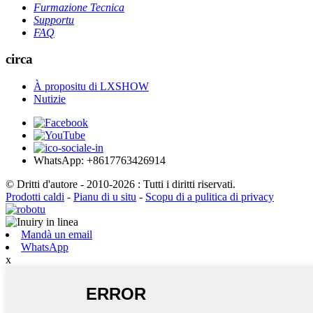
Furmazione Tecnica
Supportu
FAQ
circa
À propositu di LXSHOW
Nutizie
WhatsApp: +8617763426914
© Dritti d'autore - 2010-2026 : Tutti i diritti riservati.
Prodotti caldi
-
Pianu di u situ
-
Scopu di a pulitica di privacy
Mandà un email
WhatsApp
x