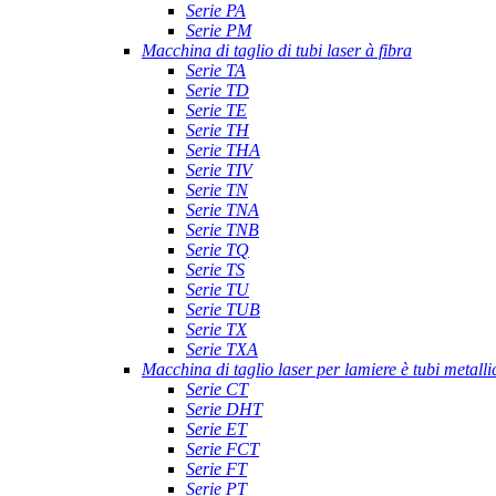
Serie PA
Serie PM
Macchina di taglio di tubi laser à fibra
Serie TA
Serie TD
Serie TE
Serie TH
Serie THA
Serie TIV
Serie TN
Serie TNA
Serie TNB
Serie TQ
Serie TS
Serie TU
Serie TUB
Serie TX
Serie TXA
Macchina di taglio laser per lamiere è tubi metalli
Serie CT
Serie DHT
Serie ET
Serie FCT
Serie FT
Serie PT