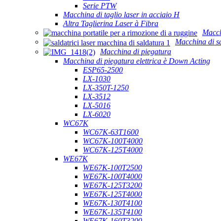
Serie PTW
Macchina di taglio laser in acciaio H
Altra Taglierina Laser à Fibra
Macch
Macchina di sa
Macchina di piegatura
Macchina di piegatura elettrica è Down Acting
ESP65-2500
LX-1030
LX-350T-1250
LX-3512
LX-5016
LX-6020
WC67K
WC67K-63T1600
WC67K-100T4000
WC67K-125T4000
WE67K
WE67K-100T2500
WE67K-100T4000
WE67K-125T3200
WE67K-125T4000
WE67K-130T4100
WE67K-135T4100
WE67K-160T3200