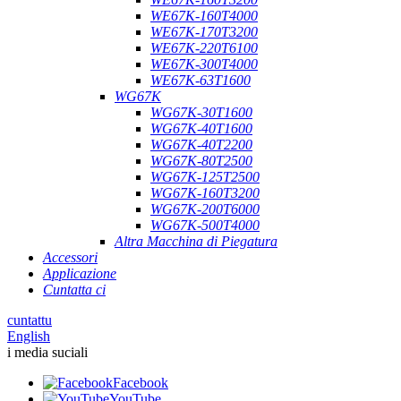
WE67K-160T4000
WE67K-170T3200
WE67K-220T6100
WE67K-300T4000
WE67K-63T1600
WG67K
WG67K-30T1600
WG67K-40T1600
WG67K-40T2200
WG67K-80T2500
WG67K-125T2500
WG67K-160T3200
WG67K-200T6000
WG67K-500T4000
Altra Macchina di Piegatura
Accessori
Applicazione
Cuntatta ci
cuntattu
English
i media suciali
Facebook
YouTube