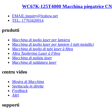
WC67K-125T4000 Macchina piegatrice CNC 
EMAIL:inquiry@lxshow.net
TEL: 17763426914
prudutti
Macchina di taglio laser per lamiera
Macchina di taglio laser per lamiere è tubi metallici
Macchina di taglio di tubi laser à fibra
Altra Taglierina Laser à Fibra
Macchina di pulizia laser
Macchina di saldatura laser
centru video
Mostra di Macchina
Spettaculu in diretta
Feedback
Altri
supporti