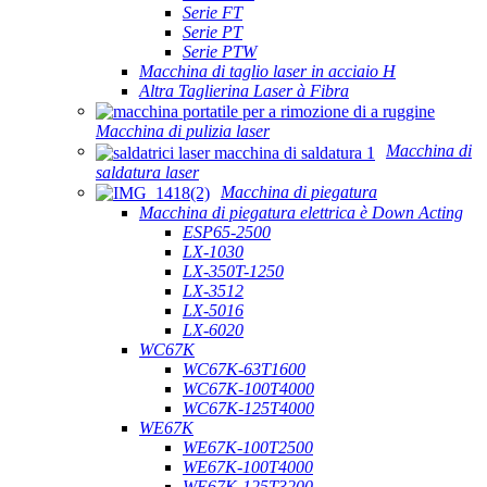
Serie FT
Serie PT
Serie PTW
Macchina di taglio laser in acciaio H
Altra Taglierina Laser à Fibra
Macchina di pulizia laser
Macchina di
saldatura laser
Macchina di piegatura
Macchina di piegatura elettrica è Down Acting
ESP65-2500
LX-1030
LX-350T-1250
LX-3512
LX-5016
LX-6020
WC67K
WC67K-63T1600
WC67K-100T4000
WC67K-125T4000
WE67K
WE67K-100T2500
WE67K-100T4000
WE67K-125T3200