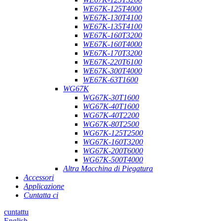
WE67K-125T4000
WE67K-130T4100
WE67K-135T4100
WE67K-160T3200
WE67K-160T4000
WE67K-170T3200
WE67K-220T6100
WE67K-300T4000
WE67K-63T1600
WG67K
WG67K-30T1600
WG67K-40T1600
WG67K-40T2200
WG67K-80T2500
WG67K-125T2500
WG67K-160T3200
WG67K-200T6000
WG67K-500T4000
Altra Macchina di Piegatura
Accessori
Applicazione
Cuntatta ci
cuntattu
English