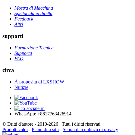
Mostra di Macchina
Spettaculu in diretta
Feedback
Altri
supporti
Furmazione Tecnica
Supportu
FAQ
circa
À propositu di LXSHOW
Nutizie
WhatsApp: +8617763426914
© Dritti d'autore - 2010-2026 : Tutti i diritti riservati.
Prodotti caldi
-
Pianu di u situ
-
Scopu di a pulitica di privacy