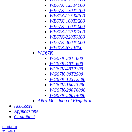
WE67K-125T4000
WE67K-130T4100
WE67K-135T4100
WE67K-160T3200
WE67K-160T4000
WE67K-170T3200
WE67K-220T6100
WE67K-300T4000
WE67K-63T1600
WG67K
WG67K-30T1600
WG67K-40T1600
WG67K-40T2200
WG67K-80T2500
WG67K-125T2500
WG67K-160T3200
WG67K-200T6000
WG67K-500T4000
Altra Macchina di Piegatura
Accessori
Applicazione
Cuntatta ci
cuntattu
English