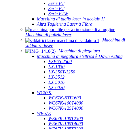
Serie FT
Serie PT
Serie PTW
Macchina di taglio laser in acciaio H
Altra Taglierina Laser à Fibra
Macchina di pulizia laser
Macchina di
saldatura laser
Macchina di piegatura
Macchina di piegatura elettrica è Down Acting
ESP65-2500
LX-1030
LX-350T-1250
LX-3512
LX-5016
LX-6020
WC67K
WC67K-63T1600
WC67K-100T4000
WC67K-125T4000
WE67K
WE67K-100T2500
WE67K-100T4000
WE67K-125T3200