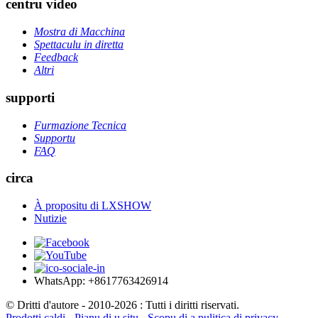
centru video
Mostra di Macchina
Spettaculu in diretta
Feedback
Altri
supporti
Furmazione Tecnica
Supportu
FAQ
circa
À propositu di LXSHOW
Nutizie
WhatsApp: +8617763426914
© Dritti d'autore - 2010-2026 : Tutti i diritti riservati.
Prodotti caldi
-
Pianu di u situ
-
Scopu di a pulitica di privacy