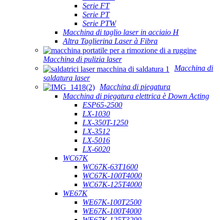
Serie FT
Serie PT
Serie PTW
Macchina di taglio laser in acciaio H
Altra Taglierina Laser à Fibra
Macchina di pulizia laser
Macchina di
saldatura laser
Macchina di piegatura
Macchina di piegatura elettrica è Down Acting
ESP65-2500
LX-1030
LX-350T-1250
LX-3512
LX-5016
LX-6020
WC67K
WC67K-63T1600
WC67K-100T4000
WC67K-125T4000
WE67K
WE67K-100T2500
WE67K-100T4000
WE67K-125T3200