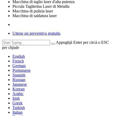
Macchina di taglio laser d'alta putenza
Piccula Taglierina Laser di Metallu
Macchina di pulizia laser
Macchina di saldatura laser
Uttene un preventivu gratuitu
Appughjà Enter per circà o ESC
per chjude
English
French
German
Portuguese
Spanish
Russian
Japanese
Korean
Arabic
Irish
Greek
Turkish
Italian