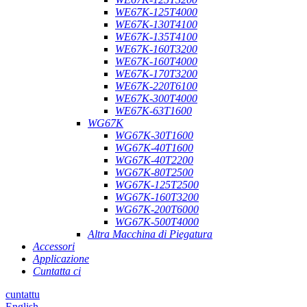
WE67K-125T4000
WE67K-130T4100
WE67K-135T4100
WE67K-160T3200
WE67K-160T4000
WE67K-170T3200
WE67K-220T6100
WE67K-300T4000
WE67K-63T1600
WG67K
WG67K-30T1600
WG67K-40T1600
WG67K-40T2200
WG67K-80T2500
WG67K-125T2500
WG67K-160T3200
WG67K-200T6000
WG67K-500T4000
Altra Macchina di Piegatura
Accessori
Applicazione
Cuntatta ci
cuntattu
English