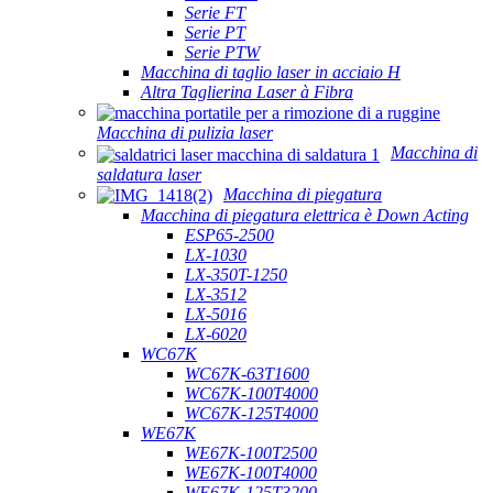
Serie FT
Serie PT
Serie PTW
Macchina di taglio laser in acciaio H
Altra Taglierina Laser à Fibra
Macchina di pulizia laser
Macchina di
saldatura laser
Macchina di piegatura
Macchina di piegatura elettrica è Down Acting
ESP65-2500
LX-1030
LX-350T-1250
LX-3512
LX-5016
LX-6020
WC67K
WC67K-63T1600
WC67K-100T4000
WC67K-125T4000
WE67K
WE67K-100T2500
WE67K-100T4000
WE67K-125T3200