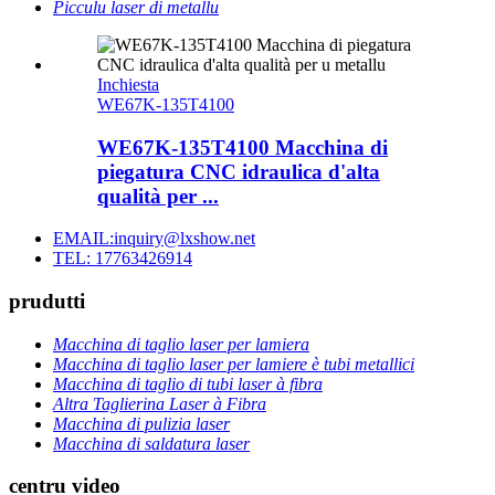
Picculu laser di metallu
Inchiesta
WE67K-135T4100
WE67K-135T4100 Macchina di
piegatura CNC idraulica d'alta
qualità per ...
EMAIL:inquiry@lxshow.net
TEL: 17763426914
prudutti
Macchina di taglio laser per lamiera
Macchina di taglio laser per lamiere è tubi metallici
Macchina di taglio di tubi laser à fibra
Altra Taglierina Laser à Fibra
Macchina di pulizia laser
Macchina di saldatura laser
centru video