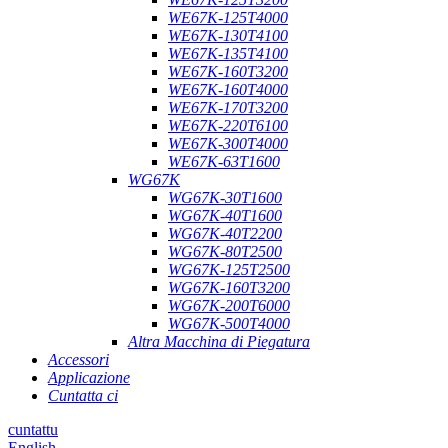
WE67K-125T4000
WE67K-130T4100
WE67K-135T4100
WE67K-160T3200
WE67K-160T4000
WE67K-170T3200
WE67K-220T6100
WE67K-300T4000
WE67K-63T1600
WG67K
WG67K-30T1600
WG67K-40T1600
WG67K-40T2200
WG67K-80T2500
WG67K-125T2500
WG67K-160T3200
WG67K-200T6000
WG67K-500T4000
Altra Macchina di Piegatura
Accessori
Applicazione
Cuntatta ci
cuntattu
English