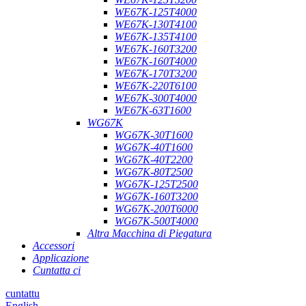
WE67K-125T4000
WE67K-130T4100
WE67K-135T4100
WE67K-160T3200
WE67K-160T4000
WE67K-170T3200
WE67K-220T6100
WE67K-300T4000
WE67K-63T1600
WG67K
WG67K-30T1600
WG67K-40T1600
WG67K-40T2200
WG67K-80T2500
WG67K-125T2500
WG67K-160T3200
WG67K-200T6000
WG67K-500T4000
Altra Macchina di Piegatura
Accessori
Applicazione
Cuntatta ci
cuntattu
English