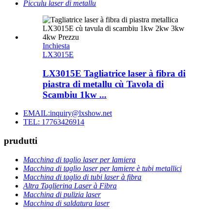
Picculu laser di metallu
Inchiesta
LX3015E
LX3015E Tagliatrice laser à fibra di
piastra di metallu cù Tavola di
Scambiu 1kw ...
EMAIL:inquiry@lxshow.net
TEL: 17763426914
prudutti
Macchina di taglio laser per lamiera
Macchina di taglio laser per lamiere è tubi metallici
Macchina di taglio di tubi laser à fibra
Altra Taglierina Laser à Fibra
Macchina di pulizia laser
Macchina di saldatura laser