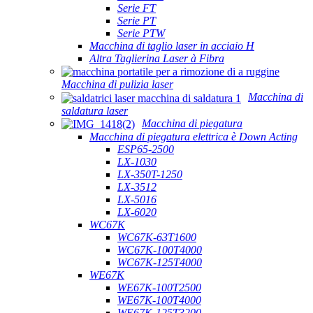
Serie FT
Serie PT
Serie PTW
Macchina di taglio laser in acciaio H
Altra Taglierina Laser à Fibra
Macchina di pulizia laser
Macchina di
saldatura laser
Macchina di piegatura
Macchina di piegatura elettrica è Down Acting
ESP65-2500
LX-1030
LX-350T-1250
LX-3512
LX-5016
LX-6020
WC67K
WC67K-63T1600
WC67K-100T4000
WC67K-125T4000
WE67K
WE67K-100T2500
WE67K-100T4000
WE67K-125T3200