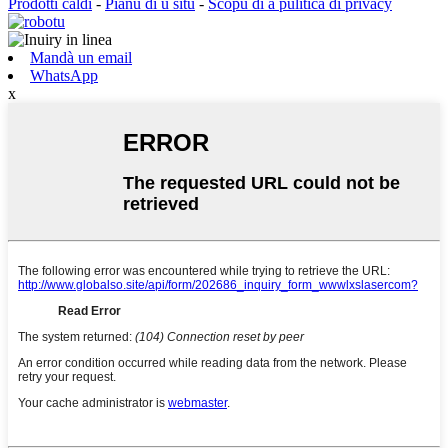
Prodotti caldi
-
Pianu di u situ
-
Scopu di a pulitica di privacy
Mandà un email
WhatsApp
x