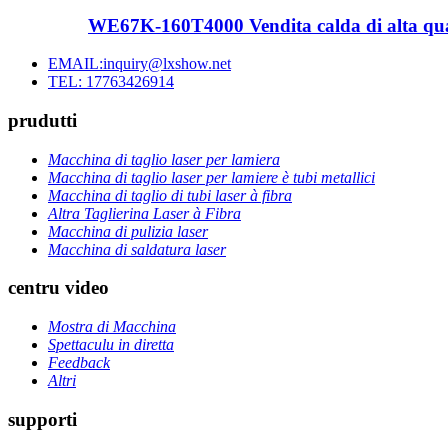
WE67K-160T4000 Vendita calda di alta qual
EMAIL:inquiry@lxshow.net
TEL: 17763426914
prudutti
Macchina di taglio laser per lamiera
Macchina di taglio laser per lamiere è tubi metallici
Macchina di taglio di tubi laser à fibra
Altra Taglierina Laser à Fibra
Macchina di pulizia laser
Macchina di saldatura laser
centru video
Mostra di Macchina
Spettaculu in diretta
Feedback
Altri
supporti