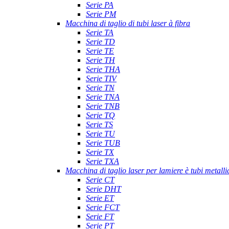
Serie PA
Serie PM
Macchina di taglio di tubi laser à fibra
Serie TA
Serie TD
Serie TE
Serie TH
Serie THA
Serie TIV
Serie TN
Serie TNA
Serie TNB
Serie TQ
Serie TS
Serie TU
Serie TUB
Serie TX
Serie TXA
Macchina di taglio laser per lamiere è tubi metalli
Serie CT
Serie DHT
Serie ET
Serie FCT
Serie FT
Serie PT