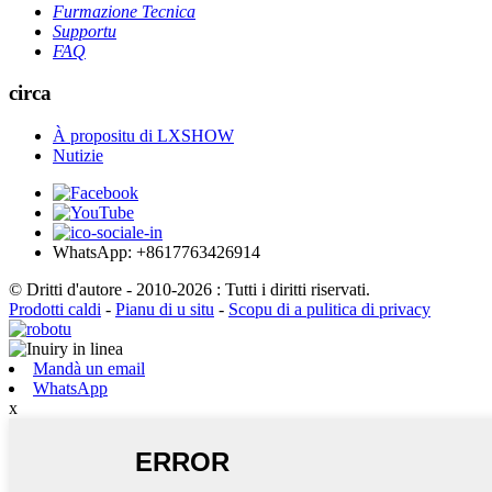
Furmazione Tecnica
Supportu
FAQ
circa
À propositu di LXSHOW
Nutizie
WhatsApp: +8617763426914
© Dritti d'autore - 2010-2026 : Tutti i diritti riservati.
Prodotti caldi
-
Pianu di u situ
-
Scopu di a pulitica di privacy
Mandà un email
WhatsApp
x