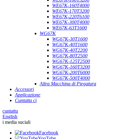
WE67K-160T4000
WE67K-170T3200
WE67K-220T6100
WE67K-300T4000
WE67K-63T1600
WG67K
WG67K-30T1600
WG67K-40T1600
WG67K-40T2200
WG67K-80T2500
WG67K-125T2500
WG67K-160T3200
WG67K-200T6000
WG67K-500T4000
Altra Macchina di Piegatura
Accessori
Applicazione
Cuntatta ci
cuntattu
English
i media suciali
Facebook
YouTube