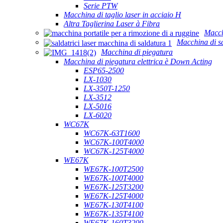
Serie PTW
Macchina di taglio laser in acciaio H
Altra Taglierina Laser à Fibra
Macch
Macchina di sa
Macchina di piegatura
Macchina di piegatura elettrica è Down Acting
ESP65-2500
LX-1030
LX-350T-1250
LX-3512
LX-5016
LX-6020
WC67K
WC67K-63T1600
WC67K-100T4000
WC67K-125T4000
WE67K
WE67K-100T2500
WE67K-100T4000
WE67K-125T3200
WE67K-125T4000
WE67K-130T4100
WE67K-135T4100
WE67K-160T3200