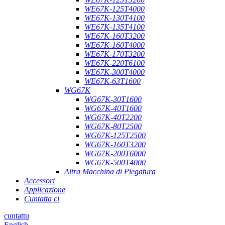
WE67K-125T4000
WE67K-130T4100
WE67K-135T4100
WE67K-160T3200
WE67K-160T4000
WE67K-170T3200
WE67K-220T6100
WE67K-300T4000
WE67K-63T1600
WG67K
WG67K-30T1600
WG67K-40T1600
WG67K-40T2200
WG67K-80T2500
WG67K-125T2500
WG67K-160T3200
WG67K-200T6000
WG67K-500T4000
Altra Macchina di Piegatura
Accessori
Applicazione
Cuntatta ci
cuntattu
English