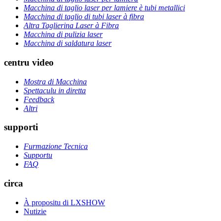
Macchina di taglio laser per lamiere è tubi metallici
Macchina di taglio di tubi laser à fibra
Altra Taglierina Laser à Fibra
Macchina di pulizia laser
Macchina di saldatura laser
centru video
Mostra di Macchina
Spettaculu in diretta
Feedback
Altri
supporti
Furmazione Tecnica
Supportu
FAQ
circa
À propositu di LXSHOW
Nutizie