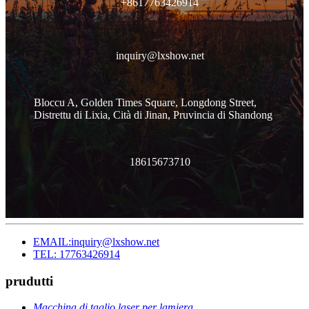
+8617763426914
inquiry@lxshow.net
Bloccu A, Golden Times Square, Longdong Street,
Distrettu di Lixia, Cità di Jinan, Pruvincia di Shandong
18615673710
EMAIL:inquiry@lxshow.net
TEL: 17763426914
prudutti
Macchina di taglio laser per lamiera