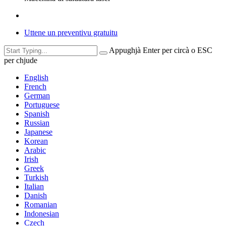
Uttene un preventivu gratuitu
Appughjà Enter per circà o ESC
per chjude
English
French
German
Portuguese
Spanish
Russian
Japanese
Korean
Arabic
Irish
Greek
Turkish
Italian
Danish
Romanian
Indonesian
Czech