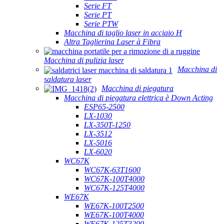
Serie FT
Serie PT
Serie PTW
Macchina di taglio laser in acciaio H
Altra Taglierina Laser à Fibra
Macchina di pulizia laser
Macchina di
saldatura laser
Macchina di piegatura
Macchina di piegatura elettrica è Down Acting
ESP65-2500
LX-1030
LX-350T-1250
LX-3512
LX-5016
LX-6020
WC67K
WC67K-63T1600
WC67K-100T4000
WC67K-125T4000
WE67K
WE67K-100T2500
WE67K-100T4000
WE67K-125T3200