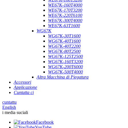
WE67K-160T4000
WE67K-170T3200
WE67K-220T6100
WE67K-300T4000
WE67K-63T1600
WG67K
WG67K-30T1600
WG67K-40T1600
WG67K-40T2200
WG67K-80T2500
WG67K-125T2500
WG67K-160T3200
WG67K-200T6000
WG67K-500T4000
Altra Macchina di Piegatura
Accessori
Applicazione
Cuntatta ci
cuntattu
English
i media suciali
Facebook
YouTube