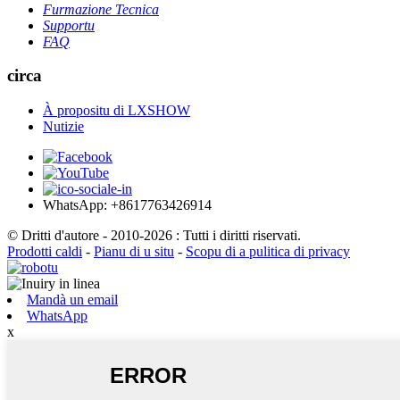
Furmazione Tecnica
Supportu
FAQ
circa
À propositu di LXSHOW
Nutizie
WhatsApp: +8617763426914
© Dritti d'autore - 2010-2026 : Tutti i diritti riservati.
Prodotti caldi
-
Pianu di u situ
-
Scopu di a pulitica di privacy
Mandà un email
WhatsApp
x