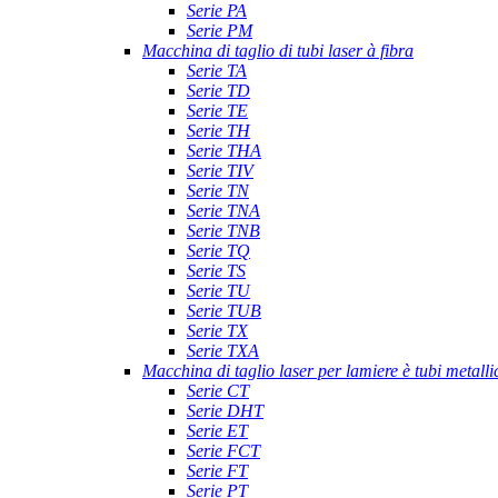
Serie PA
Serie PM
Macchina di taglio di tubi laser à fibra
Serie TA
Serie TD
Serie TE
Serie TH
Serie THA
Serie TIV
Serie TN
Serie TNA
Serie TNB
Serie TQ
Serie TS
Serie TU
Serie TUB
Serie TX
Serie TXA
Macchina di taglio laser per lamiere è tubi metalli
Serie CT
Serie DHT
Serie ET
Serie FCT
Serie FT
Serie PT