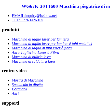
WG67K-30T1600 Macchina piegatrice di metal
EMAIL:inquiry@lxshow.net
TEL: 17763426914
prudutti
Macchina di taglio laser per lamiera
Macchina di taglio laser per lamiere è tubi metallici
Macchina di taglio di tubi laser à fibra
Altra Taglierina Laser à Fibra
Macchina di pulizia laser
Macchina di saldatura laser
centru video
Mostra di Macchina
Spettaculu in diretta
Feedback
Altri
supporti