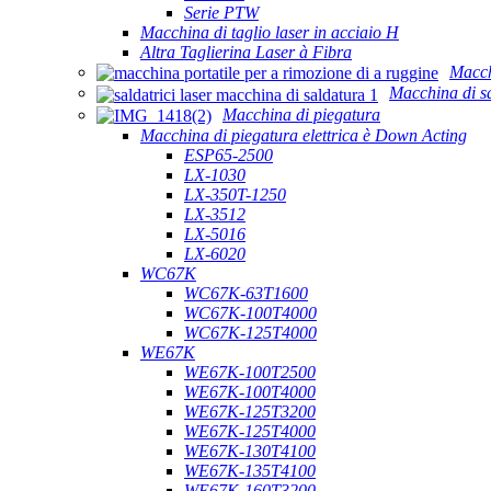
Serie PTW
Macchina di taglio laser in acciaio H
Altra Taglierina Laser à Fibra
Macch
Macchina di sa
Macchina di piegatura
Macchina di piegatura elettrica è Down Acting
ESP65-2500
LX-1030
LX-350T-1250
LX-3512
LX-5016
LX-6020
WC67K
WC67K-63T1600
WC67K-100T4000
WC67K-125T4000
WE67K
WE67K-100T2500
WE67K-100T4000
WE67K-125T3200
WE67K-125T4000
WE67K-130T4100
WE67K-135T4100
WE67K-160T3200