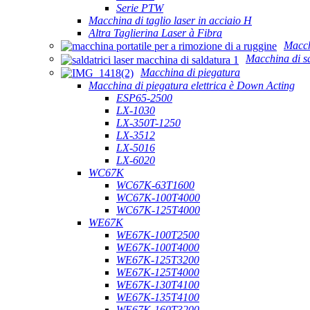
Serie PTW
Macchina di taglio laser in acciaio H
Altra Taglierina Laser à Fibra
Macch
Macchina di sa
Macchina di piegatura
Macchina di piegatura elettrica è Down Acting
ESP65-2500
LX-1030
LX-350T-1250
LX-3512
LX-5016
LX-6020
WC67K
WC67K-63T1600
WC67K-100T4000
WC67K-125T4000
WE67K
WE67K-100T2500
WE67K-100T4000
WE67K-125T3200
WE67K-125T4000
WE67K-130T4100
WE67K-135T4100
WE67K-160T3200