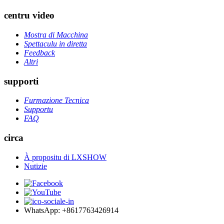
centru video
Mostra di Macchina
Spettaculu in diretta
Feedback
Altri
supporti
Furmazione Tecnica
Supportu
FAQ
circa
À propositu di LXSHOW
Nutizie
WhatsApp: +8617763426914