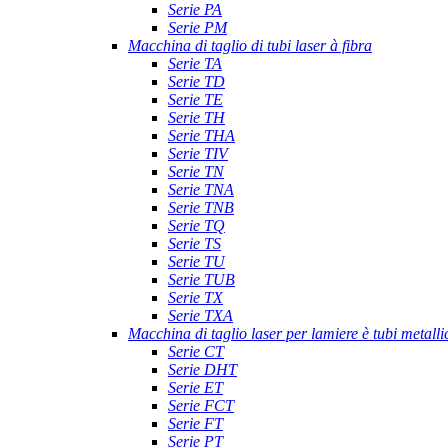
Serie PA
Serie PM
Macchina di taglio di tubi laser à fibra
Serie TA
Serie TD
Serie TE
Serie TH
Serie THA
Serie TIV
Serie TN
Serie TNA
Serie TNB
Serie TQ
Serie TS
Serie TU
Serie TUB
Serie TX
Serie TXA
Macchina di taglio laser per lamiere è tubi metalli
Serie CT
Serie DHT
Serie ET
Serie FCT
Serie FT
Serie PT