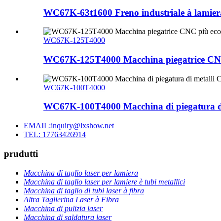
WC67K-63t1600 Freno industriale à lamiera
WC67K-125T4000
WC67K-125T4000 Macchina piegatrice CNC 
WC67K-100T4000
WC67K-100T4000 Macchina di piegatura di m
EMAIL:inquiry@lxshow.net
TEL: 17763426914
prudutti
Macchina di taglio laser per lamiera
Macchina di taglio laser per lamiere è tubi metallici
Macchina di taglio di tubi laser à fibra
Altra Taglierina Laser à Fibra
Macchina di pulizia laser
Macchina di saldatura laser