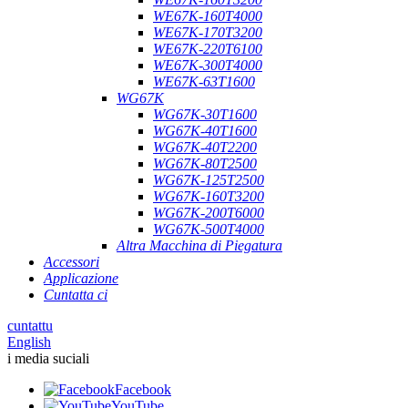
WE67K-160T4000
WE67K-170T3200
WE67K-220T6100
WE67K-300T4000
WE67K-63T1600
WG67K
WG67K-30T1600
WG67K-40T1600
WG67K-40T2200
WG67K-80T2500
WG67K-125T2500
WG67K-160T3200
WG67K-200T6000
WG67K-500T4000
Altra Macchina di Piegatura
Accessori
Applicazione
Cuntatta ci
cuntattu
English
i media suciali
Facebook
YouTube