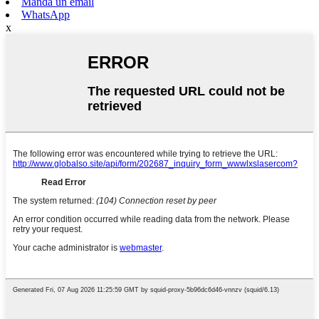
Mandà un email
WhatsApp
x