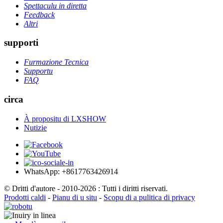
Spettaculu in diretta
Feedback
Altri
supporti
Furmazione Tecnica
Supportu
FAQ
circa
À propositu di LXSHOW
Nutizie
WhatsApp: +8617763426914
© Dritti d'autore - 2010-2026 : Tutti i diritti riservati.
Prodotti caldi
-
Pianu di u situ
-
Scopu di a pulitica di privacy