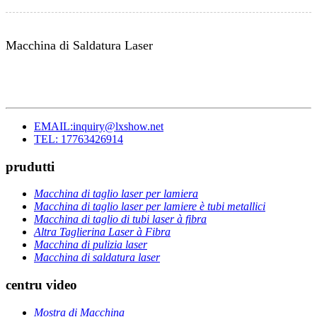
Macchina di Saldatura Laser
EMAIL:inquiry@lxshow.net
TEL: 17763426914
prudutti
Macchina di taglio laser per lamiera
Macchina di taglio laser per lamiere è tubi metallici
Macchina di taglio di tubi laser à fibra
Altra Taglierina Laser à Fibra
Macchina di pulizia laser
Macchina di saldatura laser
centru video
Mostra di Macchina