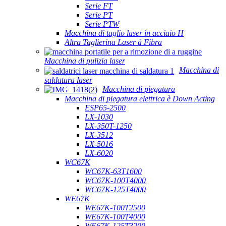
Serie FT
Serie PT
Serie PTW
Macchina di taglio laser in acciaio H
Altra Taglierina Laser à Fibra
Macchina di pulizia laser
Macchina di
saldatura laser
Macchina di piegatura
Macchina di piegatura elettrica è Down Acting
ESP65-2500
LX-1030
LX-350T-1250
LX-3512
LX-5016
LX-6020
WC67K
WC67K-63T1600
WC67K-100T4000
WC67K-125T4000
WE67K
WE67K-100T2500
WE67K-100T4000
WE67K-125T3200