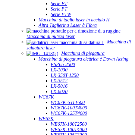
Serie FT
Serie PT
Serie PTW
Macchina di taglio laser in acciaio H
Altra Taglierina Laser à Fibra
Macchina di pulizia laser
Macchina di
saldatura laser
Macchina di piegatura
Macchina di piegatura elettrica è Down Acting
ESP65-2500
LX-1030
LX-350T-1250
LX-3512
LX-5016
LX-6020
WC67K
WC67K-63T1600
WC67K-100T4000
WC67K-125T4000
WE67K
WE67K-100T2500
WE67K-100T4000
WE67K-125T3200