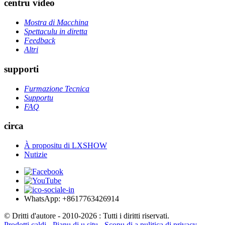
centru video
Mostra di Macchina
Spettaculu in diretta
Feedback
Altri
supporti
Furmazione Tecnica
Supportu
FAQ
circa
À propositu di LXSHOW
Nutizie
WhatsApp: +8617763426914
© Dritti d'autore - 2010-2026 : Tutti i diritti riservati.
Prodotti caldi
-
Pianu di u situ
-
Scopu di a pulitica di privacy