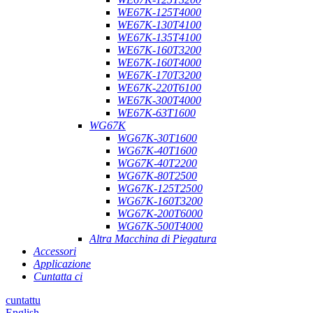
WE67K-125T4000
WE67K-130T4100
WE67K-135T4100
WE67K-160T3200
WE67K-160T4000
WE67K-170T3200
WE67K-220T6100
WE67K-300T4000
WE67K-63T1600
WG67K
WG67K-30T1600
WG67K-40T1600
WG67K-40T2200
WG67K-80T2500
WG67K-125T2500
WG67K-160T3200
WG67K-200T6000
WG67K-500T4000
Altra Macchina di Piegatura
Accessori
Applicazione
Cuntatta ci
cuntattu
English