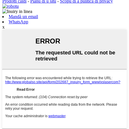
Prodotti caldi
-
Pianu di u situ
-
Scopu di a pulitica di privacy
Mandà un email
WhatsApp
x