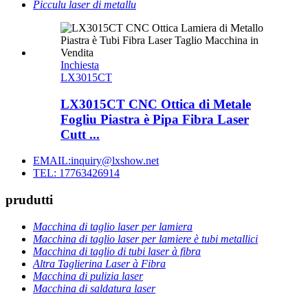
Picculu laser di metallu
Inchiesta
LX3015CT
LX3015CT CNC Ottica di Metale
Fogliu Piastra è Pipa Fibra Laser
Cutt ...
EMAIL:inquiry@lxshow.net
TEL: 17763426914
prudutti
Macchina di taglio laser per lamiera
Macchina di taglio laser per lamiere è tubi metallici
Macchina di taglio di tubi laser à fibra
Altra Taglierina Laser à Fibra
Macchina di pulizia laser
Macchina di saldatura laser