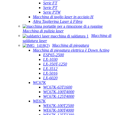
Serie FT
Serie PT
Serie PTW
Macchina di taglio laser in acciaio H
Altra Taglierina Laser à Fibra
Macchina di pulizia laser
Macchina di
saldatura laser
Macchina di piegatura
Macchina di piegatura elettrica è Down Acting
ESP65-2500
LX-1030
LX-350T-1250
LX-3512
LX-5016
LX-6020
WC67K
WC67K-63T1600
WC67K-100T4000
WC67K-125T4000
WE67K
WE67K-100T2500
WE67K-100T4000
WE67K-125T3200