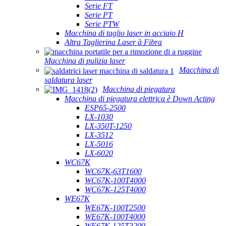
Serie FT
Serie PT
Serie PTW
Macchina di taglio laser in acciaio H
Altra Taglierina Laser à Fibra
Macchina di pulizia laser
Macchina di
saldatura laser
Macchina di piegatura
Macchina di piegatura elettrica è Down Acting
ESP65-2500
LX-1030
LX-350T-1250
LX-3512
LX-5016
LX-6020
WC67K
WC67K-63T1600
WC67K-100T4000
WC67K-125T4000
WE67K
WE67K-100T2500
WE67K-100T4000
WE67K-125T3200