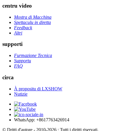
centru video
Mostra di Macchina
Spettaculu in diretta
Feedback
Altri
supporti
Furmazione Tecnica
Supportu
FAQ
circa
À propositu di LXSHOW
Nutizie
WhatsApp: +8617763426914
© Dritti d'autore - 2010-2026 : Tutti i diritti riservati.