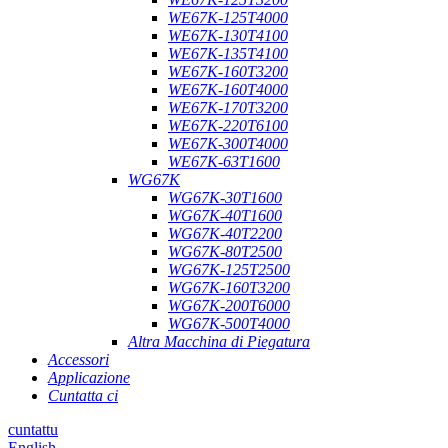
WE67K-125T4000
WE67K-130T4100
WE67K-135T4100
WE67K-160T3200
WE67K-160T4000
WE67K-170T3200
WE67K-220T6100
WE67K-300T4000
WE67K-63T1600
WG67K
WG67K-30T1600
WG67K-40T1600
WG67K-40T2200
WG67K-80T2500
WG67K-125T2500
WG67K-160T3200
WG67K-200T6000
WG67K-500T4000
Altra Macchina di Piegatura
Accessori
Applicazione
Cuntatta ci
cuntattu
English