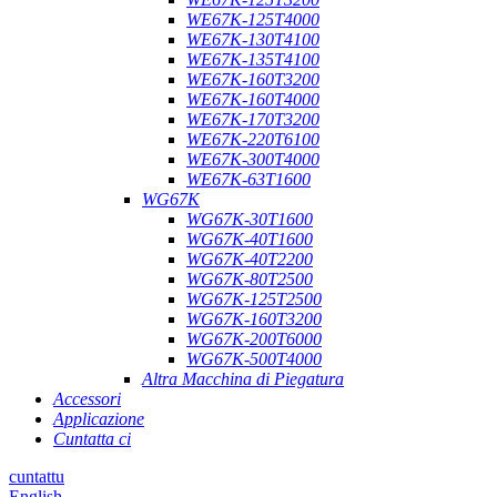
WE67K-125T4000
WE67K-130T4100
WE67K-135T4100
WE67K-160T3200
WE67K-160T4000
WE67K-170T3200
WE67K-220T6100
WE67K-300T4000
WE67K-63T1600
WG67K
WG67K-30T1600
WG67K-40T1600
WG67K-40T2200
WG67K-80T2500
WG67K-125T2500
WG67K-160T3200
WG67K-200T6000
WG67K-500T4000
Altra Macchina di Piegatura
Accessori
Applicazione
Cuntatta ci
cuntattu
English