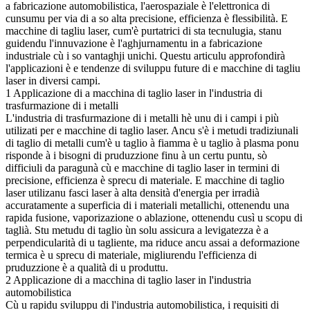
a fabricazione automobilistica, l'aerospaziale è l'elettronica di
cunsumu per via di a so alta precisione, efficienza è flessibilità. E
macchine di tagliu laser, cum'è purtatrici di sta tecnulugia, stanu
guidendu l'innuvazione è l'aghjurnamentu in a fabricazione
industriale cù i so vantaghji unichi. Questu articulu approfondirà
l'applicazioni è e tendenze di sviluppu future di e macchine di tagliu
laser in diversi campi.
1 Applicazione di a macchina di taglio laser in l'industria di
trasfurmazione di i metalli
L'industria di trasfurmazione di i metalli hè unu di i campi i più
utilizati per e macchine di taglio laser. Ancu s'è i metudi tradiziunali
di taglio di metalli cum'è u taglio à fiamma è u taglio à plasma ponu
risponde à i bisogni di pruduzzione finu à un certu puntu, sò
difficiuli da paragunà cù e macchine di taglio laser in termini di
precisione, efficienza è sprecu di materiale. E macchine di taglio
laser utilizanu fasci laser à alta densità d'energia per irradià
accuratamente a superficia di i materiali metallichi, ottenendu una
rapida fusione, vaporizazione o ablazione, ottenendu cusì u scopu di
taglià. Stu metudu di taglio ùn solu assicura a levigatezza è a
perpendicularità di u tagliente, ma riduce ancu assai a deformazione
termica è u sprecu di materiale, migliurendu l'efficienza di
pruduzzione è a qualità di u produttu.
2 Applicazione di a macchina di taglio laser in l'industria
automobilistica
Cù u rapidu sviluppu di l'industria automobilistica, i requisiti di