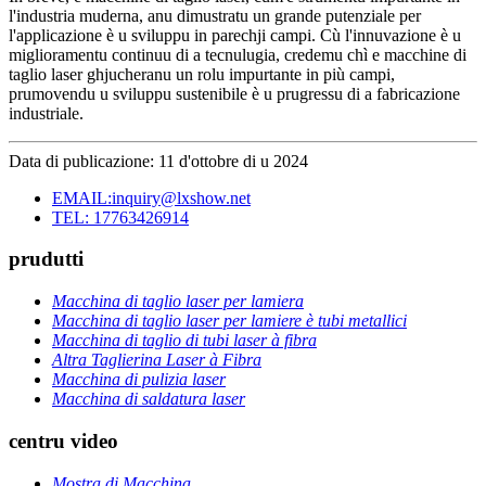
l'industria muderna, anu dimustratu un grande putenziale per
l'applicazione è u sviluppu in parechji campi. Cù l'innuvazione è u
miglioramentu continuu di a tecnulugia, credemu chì e macchine di
taglio laser ghjucheranu un rolu impurtante in più campi,
prumovendu u sviluppu sustenibile è u prugressu di a fabricazione
industriale.
Data di publicazione: 11 d'ottobre di u 2024
EMAIL:inquiry@lxshow.net
TEL: 17763426914
prudutti
Macchina di taglio laser per lamiera
Macchina di taglio laser per lamiere è tubi metallici
Macchina di taglio di tubi laser à fibra
Altra Taglierina Laser à Fibra
Macchina di pulizia laser
Macchina di saldatura laser
centru video
Mostra di Macchina