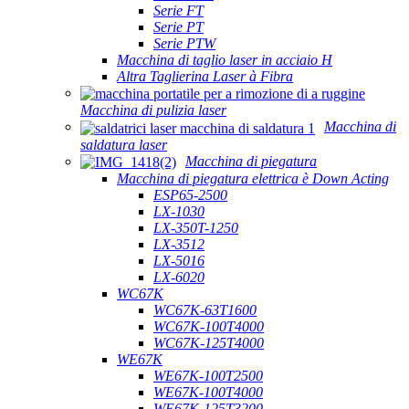
Serie FT
Serie PT
Serie PTW
Macchina di taglio laser in acciaio H
Altra Taglierina Laser à Fibra
Macchina di pulizia laser
Macchina di
saldatura laser
Macchina di piegatura
Macchina di piegatura elettrica è Down Acting
ESP65-2500
LX-1030
LX-350T-1250
LX-3512
LX-5016
LX-6020
WC67K
WC67K-63T1600
WC67K-100T4000
WC67K-125T4000
WE67K
WE67K-100T2500
WE67K-100T4000
WE67K-125T3200