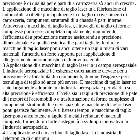
precisione è di qualità per e parti di a carrozzeria sò ancu in crescita.
L'applicazione di e macchine di taglio laser in a fabricazione di
automobili si riflette principalmente in u taglio di rivestimenti di
carrozzeria, cumpunenti strutturali di u chassis è parti interne.
Attraversu e macchine di taglio laser, i travaglii di taglio di forme
cumplesse ponu esse cumpletati rapidamente, migliurendu
l'efficienza di a produzzione mentre assicurendu a precisione
dimensionale è a qualità estetica di e parti tagliate. Inoltre, e
macchine di taglio laser ponu ancu ottene un tagliu mistu di vari
materiali, furnendu un forte supportu per l'applicazione di
alleggerimentu automobilisticu è di novi materiali.
3 Applicazione di a macchina di taglio laser in u campu aerospaziale
L'industria aerospaziale hà esigenze estremamente elevate per a
precisione è l'affidabilità di i cumpunenti, dunque l'esigenze per a
tecnulugia di taglio sò ancu più severe. E macchine di taglio laser sò
state largamente aduprate in l'industria aerospaziale per via di a so
alta precisione è efficienza. Ch'ella sia u tagliu di precisione di e pale
di i motori di l'aeromobili o a trasfurmazione di forme cumplesse di
cumpunenti strutturali di e navi spaziali, e macchine di taglio laser
ponu gestisce facilmente. À u listessu tempu, e macchine di taglio
laser ponu ancu ottene u tagliu di metalli refrattari è materiali
cumposti, furnendu un forte sustegnu à u sviluppu innovativu in
l'industria aerospaziale.
4 L'applicazione di e macchine di taglio laser in l'industria di
l'elettronica di cunsumu