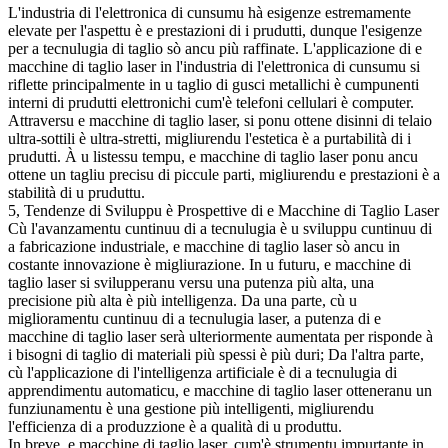
L'industria di l'elettronica di cunsumu hà esigenze estremamente
elevate per l'aspettu è e prestazioni di i prudutti, dunque l'esigenze
per a tecnulugia di taglio sò ancu più raffinate. L'applicazione di e
macchine di taglio laser in l'industria di l'elettronica di cunsumu si
riflette principalmente in u taglio di gusci metallichi è cumpunenti
interni di prudutti elettronichi cum'è telefoni cellulari è computer.
Attraversu e macchine di taglio laser, si ponu ottene disinni di telaio
ultra-sottili è ultra-stretti, migliurendu l'estetica è a purtabilità di i
prudutti. À u listessu tempu, e macchine di taglio laser ponu ancu
ottene un tagliu precisu di piccule parti, migliurendu e prestazioni è a
stabilità di u pruduttu.
5, Tendenze di Sviluppu è Prospettive di e Macchine di Taglio Laser
Cù l'avanzamentu cuntinuu di a tecnulugia è u sviluppu cuntinuu di
a fabricazione industriale, e macchine di taglio laser sò ancu in
costante innovazione è migliurazione. In u futuru, e macchine di
taglio laser si svilupperanu versu una putenza più alta, una
precisione più alta è più intelligenza. Da una parte, cù u
miglioramentu cuntinuu di a tecnulugia laser, a putenza di e
macchine di taglio laser serà ulteriormente aumentata per risponde à
i bisogni di taglio di materiali più spessi è più duri; Da l'altra parte,
cù l'applicazione di l'intelligenza artificiale è di a tecnulugia di
apprendimentu automaticu, e macchine di taglio laser otteneranu un
funziunamentu è una gestione più intelligenti, migliurendu
l'efficienza di a produzzione è a qualità di u produttu.
In breve, e macchine di taglio laser, cum'è strumentu impurtante in