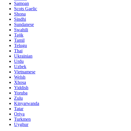
Samoan
Scots Gaelic
Shona
Sindhi
Sundanese
Swahili
Tajik
Tamil
Telugu
Thai
Ukrainian
Urdu
Uzbek
Vietnamese
Welsh
Xhosa
Yiddish
Yoruba
Zulu
Kinyarwanda
Tatar
Oriya
Turkmen
Uyghur