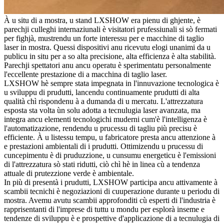
À u situ di a mostra, u stand LXSHOW era pienu di ghjente, è
parechji culleghi internaziunali è visitatori prufessiunali si sò fermati
per fighjà, mustrendu un forte interessu per e macchine di taglio
laser in mostra. Quessi dispositivi anu ricevutu elogi unanimi da u
publicu in situ per a so alta precisione, alta efficienza è alta stabilità.
Parechji spettatori anu ancu operatu è sperimentatu personalmente
l'eccellente prestazione di a macchina di taglio laser.
LXSHOW hè sempre stata impegnata in l'innuvazione tecnologica è
u sviluppu di prudutti, lancendu continuamente prudutti di alta
qualità chì rispondenu à a dumanda di u mercatu. L'attrezzatura
esposta sta volta ùn solu adotta a tecnulugia laser avanzata, ma
integra ancu elementi tecnologichi muderni cum'è l'intelligenza è
l'automatizazione, rendendu u prucessu di tagliu più precisu è
efficiente. À u listessu tempu, u fabricatore presta ancu attenzione à
e prestazioni ambientali di i prudutti. Ottimizendu u prucessu di
cuncepimentu è di pruduzzione, u cunsumu energeticu è l'emissioni
di l'attrezzatura sò stati ridutti, ciò chì hè in linea cù a tendenza
attuale di prutezzione verde è ambientale.
In più di presentà i prudutti, LXSHOW participa ancu attivamente à
scambii tecnichi è negoziazioni di cuuperazione durante u periodu di
mostra. Avemu avutu scambii approfonditi cù esperti di l'industria è
rapprisentanti di l'imprese di tuttu u mondu per esplorà inseme e
tendenze di sviluppu è e prospettive d'applicazione di a tecnulugia di