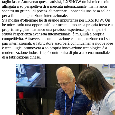
taglio laser. Attraversu queste attività, LXSHOW ùn hà micca solu
allargatu a so perspettiva di u mercatu internaziunale, ma hà ancu
scontru un gruppu di potenziali partenarii, ponendu una basa solida
per a futura cuuperazione internaziunale.
Sta mostra d'oltremare hè di grande impurtanza per LXSHOW. Ùn
hè micca solu una opportunità per mette in mostra a propria forza è a
propria maghjina, ma ancu una preziosa esperienza per amparà è
sfruttà l'esperienza avanzata internaziunale, è migliurà a propria
cumpetitività. Attraversu a cumunicazione è a cuuperazione cù i so
pari internaziunali, u fabricatore assorberà continuamente nuove idee
è tecnulugie, prumoverà a so propria innovazione tecnologica è a
mudernizazione industriale, è cuntribuirà di più à a scena mundiale
di a fabricazione cinese.