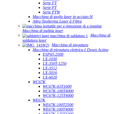
Serie FT
Serie PT
Serie PTW
Macchina di taglio laser in acciaio H
Altra Taglierina Laser à Fibra
Macchina di pulizia laser
Macchina di
saldatura laser
Macchina di piegatura
Macchina di piegatura elettrica è Down Acting
ESP65-2500
LX-1030
LX-350T-1250
LX-3512
LX-5016
LX-6020
WC67K
WC67K-63T1600
WC67K-100T4000
WC67K-125T4000
WE67K
WE67K-100T2500
WE67K-100T4000
WE67K-125T3200