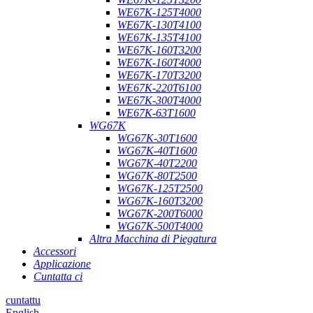
WE67K-125T4000
WE67K-130T4100
WE67K-135T4100
WE67K-160T3200
WE67K-160T4000
WE67K-170T3200
WE67K-220T6100
WE67K-300T4000
WE67K-63T1600
WG67K
WG67K-30T1600
WG67K-40T1600
WG67K-40T2200
WG67K-80T2500
WG67K-125T2500
WG67K-160T3200
WG67K-200T6000
WG67K-500T4000
Altra Macchina di Piegatura
Accessori
Applicazione
Cuntatta ci
cuntattu
English