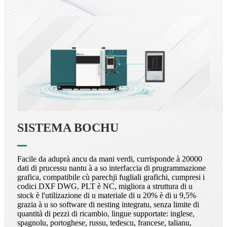
SISTEMA BOCHU
Facile da aduprà ancu da mani verdi, currisponde à 20000
dati di prucessu nantu à a so interfaccia di prugrammazione
grafica, compatibile cù parechji fugliali grafichi, cumpresi i
codici DXF DWG, PLT è NC, migliora a struttura di u
stock è l'utilizazione di u materiale di u 20% è di u 9,5%
grazia à u so software di nesting integratu, senza limite di
quantità di pezzi di ricambio, lingue supportate: inglese,
spagnolu, portoghese, russu, tedescu, francese, talianu,