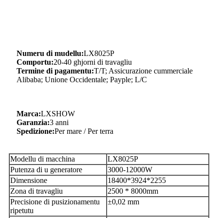
Numeru di mudellu:
LX8025P
Comportu:
20-40 ghjorni di travagliu
Termine di pagamentu:
T/T; Assicurazione cummerciale
Alibaba; Unione Occidentale; Payple; L/C
Marca:
LXSHOW
Garanzia:
3 anni
Spedizione:
Per mare / Per terra
Modellu di macchina
LX8025P
Putenza di u generatore
3000-12000W
Dimensione
18400*3924*2255
Zona di travagliu
2500 * 8000mm
Precisione di pusizionamentu
±0,02 mm
ripetutu