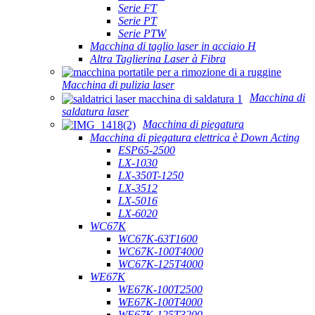
Serie FT
Serie PT
Serie PTW
Macchina di taglio laser in acciaio H
Altra Taglierina Laser à Fibra
Macchina di pulizia laser
Macchina di
saldatura laser
Macchina di piegatura
Macchina di piegatura elettrica è Down Acting
ESP65-2500
LX-1030
LX-350T-1250
LX-3512
LX-5016
LX-6020
WC67K
WC67K-63T1600
WC67K-100T4000
WC67K-125T4000
WE67K
WE67K-100T2500
WE67K-100T4000
WE67K-125T3200