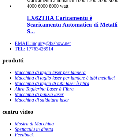
LX62THA Caricamentu è
Scaricamentu Automaticu di Metalli
S...
EMAIL:inquiry@lxshow.net
TEL: 17763426914
prudutti
Macchina di taglio laser per lamiera
Macchina di taglio laser per lamiere è tubi metallici
Macchina di taglio di tubi laser à fibra
Altra Taglierina Laser à Fibra
Macchina di pulizia laser
Macchina di saldatura laser
centru video
Mostra di Macchina
Spettaculu in diretta
Feedback