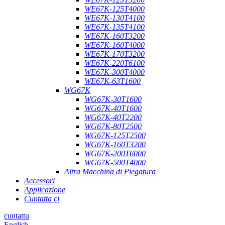
WE67K-125T4000
WE67K-130T4100
WE67K-135T4100
WE67K-160T3200
WE67K-160T4000
WE67K-170T3200
WE67K-220T6100
WE67K-300T4000
WE67K-63T1600
WG67K
WG67K-30T1600
WG67K-40T1600
WG67K-40T2200
WG67K-80T2500
WG67K-125T2500
WG67K-160T3200
WG67K-200T6000
WG67K-500T4000
Altra Macchina di Piegatura
Accessori
Applicazione
Cuntatta ci
cuntattu
English