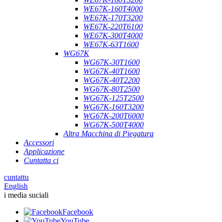
WE67K-160T4000
WE67K-170T3200
WE67K-220T6100
WE67K-300T4000
WE67K-63T1600
WG67K
WG67K-30T1600
WG67K-40T1600
WG67K-40T2200
WG67K-80T2500
WG67K-125T2500
WG67K-160T3200
WG67K-200T6000
WG67K-500T4000
Altra Macchina di Piegatura
Accessori
Applicazione
Cuntatta ci
cuntattu
English
i media suciali
Facebook
YouTube