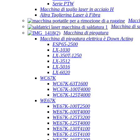
Serie PTW
Macchina di taglio laser in acciaio H
Altra Taglierina Laser à Fibra
Macch
Macchina di sa
Macchina di piegatura
Macchina di piegatura elettrica è Down Acting
ESP65-2500
LX-1030
LX-350T-1250
LX-3512
LX-5016
LX-6020
WC67K
WC67K-63T1600
WC67K-100T4000
WC67K-125T4000
WE67K
WE67K-100T2500
WE67K-100T4000
WE67K-125T3200
WE67K-125T4000
WE67K-130T4100
WE67K-135T4100
WE67K-160T3200