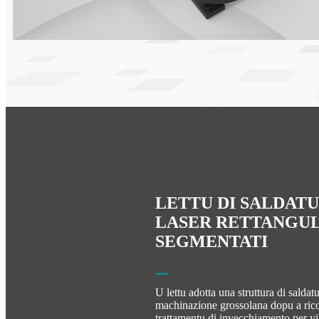
LETTU DI SALDATU
LASER RETTANGU
SEGMENTATI
U lettu adotta una struttura di saldat
machinazione grossolana dopu a rico
trattamentu di invecchiamento per vi