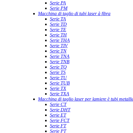
Serie PA
Serie PM
Macchina di taglio di tubi laser à fibra
Serie TA
Serie TD
Serie TE
Serie TH
Serie THA
Serie TIV
Serie TN
Serie TNA
Serie TNB
Serie TQ
Serie TS
Serie TU
Serie TUB
Serie TX
Serie TXA
Macchina di taglio laser per lamiere è tubi metalli
Serie CT
Serie DHT
Serie ET
Serie FCT
Serie FT
Serie PT