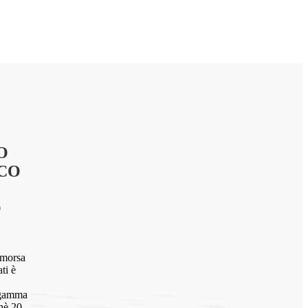
O
CO
O
 morsa
ti è
 gamma
hè 20-