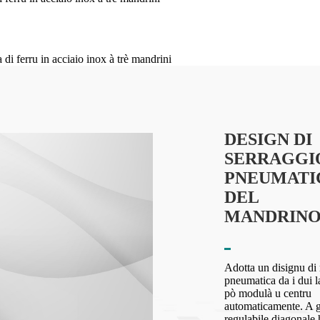
DESIGN DI
SERRAGGI
PNEUMATI
DEL
MANDRIN
Adotta un disignu di
pneumatica da i dui la
pò modulà u centru
automaticamente. A
regulabile diagonale 