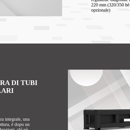
220 mm (320/350 hè
opzionale)
RA DI TUBI
LARI
ura integrale, una
ttura, è dopu un
brazioni, chì pò