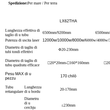
Spedizione:
Per mare / Per terra
LX
62THA
Lunghezza effettiva di
6500mm/9200mm
6500mm
taglio di u tubu
Putenza di uscita laser
12000w/10000w/8000w/
6000w/4000w/
Diametru di tagliu di
Φ20-230mm
tubi tondi effettivi
Diametru di tagliu di
□20*20mm-□160*160mm
□2
tubu quadratu efficace
Pesu MAX di u
170 chilò
pezzu
Tubu
Lunghezza
20-170mm
rettangulare
di u bordu
Diametru
di u
≤230mm
cerchju