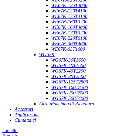
WE67K-125T4000
WE67K-130T4100
WE67K-135T4100
WE67K-160T3200
WE67K-160T4000
WE67K-170T3200
WE67K-220T6100
WE67K-300T4000
WE67K-63T1600
WG67K
WG67K-30T1600
WG67K-40T1600
WG67K-40T2200
WG67K-80T2500
WG67K-125T2500
WG67K-160T3200
WG67K-200T6000
WG67K-500T4000
Altra Macchina di Piegatura
Accessori
Applicazione
Cuntatta ci
cuntattu
English