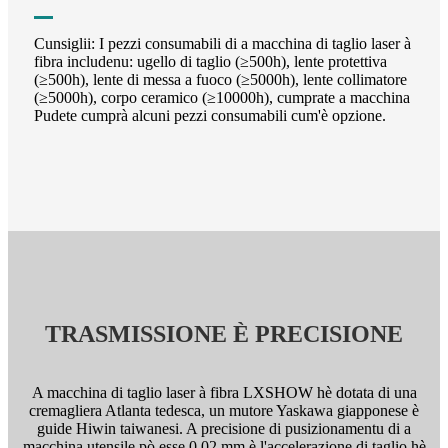
Cunsiglii: I pezzi consumabili di a macchina di taglio laser à
fibra includenu: ugello di taglio (≥500h), lente protettiva
(≥500h), lente di messa a fuoco (≥5000h), lente collimatore
(≥5000h), corpo ceramico (≥10000h), cumprate a macchina
Pudete cumprà alcuni pezzi consumabili cum'è opzione.
TRASMISSIONE È PRECISIONE
A macchina di taglio laser à fibra LXSHOW hè dotata di una
cremagliera Atlanta tedesca, un mutore Yaskawa giapponese è
guide Hiwin taiwanesi. A precisione di pusizionamentu di a
macchina utensile pò esse 0,02 mm è l'accelerazione di taglio hè