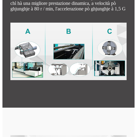
chì hà una migliore prestazione dinamica, a velocità pò
ghjunghje à 80 r / min, l'accelerazione pò ghjunghje à 1,5 G