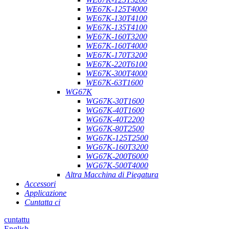
WE67K-125T4000
WE67K-130T4100
WE67K-135T4100
WE67K-160T3200
WE67K-160T4000
WE67K-170T3200
WE67K-220T6100
WE67K-300T4000
WE67K-63T1600
WG67K
WG67K-30T1600
WG67K-40T1600
WG67K-40T2200
WG67K-80T2500
WG67K-125T2500
WG67K-160T3200
WG67K-200T6000
WG67K-500T4000
Altra Macchina di Piegatura
Accessori
Applicazione
Cuntatta ci
cuntattu
English