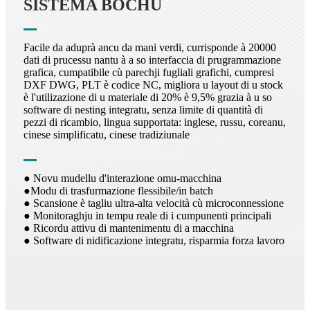
SISTEMA BOCHU
Facile da aduprà ancu da mani verdi, currisponde à 20000
dati di prucessu nantu à a so interfaccia di prugrammazione
grafica, cumpatibile cù parechji fugliali grafichi, cumpresi
DXF DWG, PLT è codice NC, migliora u layout di u stock
è l'utilizazione di u materiale di 20% è 9,5% grazia à u so
software di nesting integratu, senza limite di quantità di
pezzi di ricambio, lingua supportata: inglese, russu, coreanu,
cinese simplificatu, cinese tradiziunale
● Novu mudellu d'interazione omu-macchina
●Modu di trasfurmazione flessibile/in batch
● Scansione è tagliu ultra-alta velocità cù microconnessione
● Monitoraghju in tempu reale di i cumpunenti principali
● Ricordu attivu di mantenimentu di a macchina
● Software di nidificazione integratu, risparmia forza lavoro