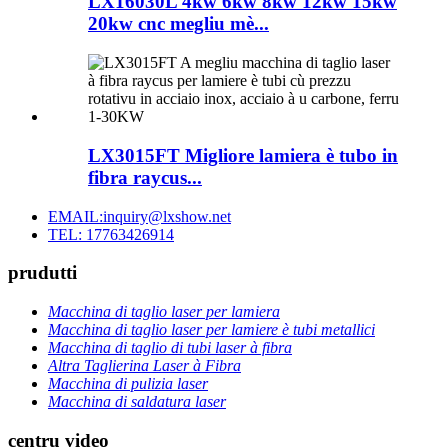
LX16030L 4kw 6kw 8kw 12kw 15kw
20kw cnc megliu mè...
LX3015FT Migliore lamiera è tubo in
fibra raycus...
EMAIL:inquiry@lxshow.net
TEL: 17763426914
prudutti
Macchina di taglio laser per lamiera
Macchina di taglio laser per lamiere è tubi metallici
Macchina di taglio di tubi laser à fibra
Altra Taglierina Laser à Fibra
Macchina di pulizia laser
Macchina di saldatura laser
centru video