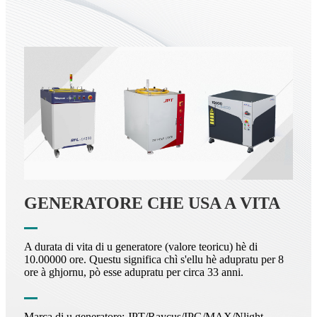
GENERATORE CHE USA A VITA
A durata di vita di u generatore (valore teoricu) hè di
10.00000 ore. Questu significa chì s'ellu hè adupratu per 8
ore à ghjornu, pò esse adupratu per circa 33 anni.
Marca di u generatore: JPT/Raycus/IPG/MAX/Nlight