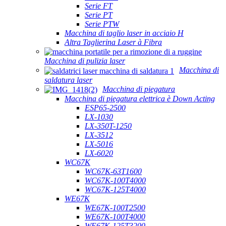
Serie FT
Serie PT
Serie PTW
Macchina di taglio laser in acciaio H
Altra Taglierina Laser à Fibra
Macchina di pulizia laser
Macchina di
saldatura laser
Macchina di piegatura
Macchina di piegatura elettrica è Down Acting
ESP65-2500
LX-1030
LX-350T-1250
LX-3512
LX-5016
LX-6020
WC67K
WC67K-63T1600
WC67K-100T4000
WC67K-125T4000
WE67K
WE67K-100T2500
WE67K-100T4000
WE67K-125T3200