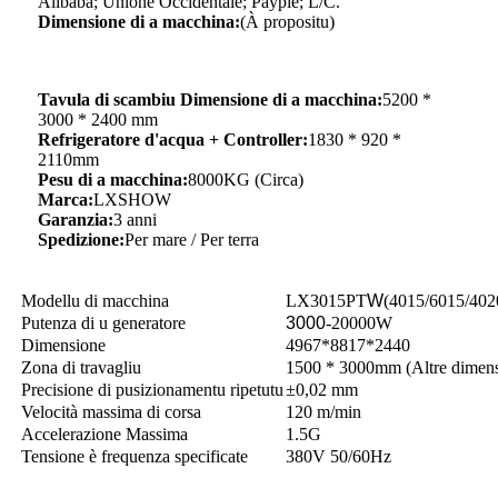
Alibaba; Unione Occidentale; Payple; L/C.
Dimensione di a macchina:
(À propositu)
Tavula di scambiu Dimensione di a macchina:
5200 *
3000 * 2400 mm
Refrigeratore d'acqua + Controller:
1830 * 920 *
2110mm
Pesu di a macchina:
8000KG (Circa)
Marca:
LXSHOW
Garanzia:
3 anni
Spedizione:
Per mare / Per terra
Modellu di macchina
LX3015PT
W
(4015/6015/402
Putenza di u generatore
3000
-20000W
Dimensione
4967*8817*2440
Zona di travagliu
1500 * 3000mm (Altre dimensi
Precisione di pusizionamentu ripetutu
±0,02 mm
Velocità massima di corsa
120 m/min
Accelerazione Massima
1.5G
Tensione è frequenza specificate
380V 50/60Hz