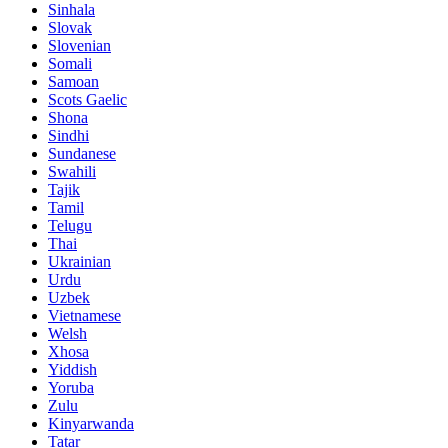
Sinhala
Slovak
Slovenian
Somali
Samoan
Scots Gaelic
Shona
Sindhi
Sundanese
Swahili
Tajik
Tamil
Telugu
Thai
Ukrainian
Urdu
Uzbek
Vietnamese
Welsh
Xhosa
Yiddish
Yoruba
Zulu
Kinyarwanda
Tatar