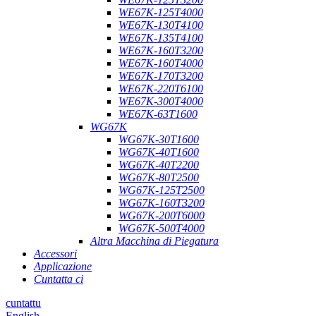
WE67K-125T4000
WE67K-130T4100
WE67K-135T4100
WE67K-160T3200
WE67K-160T4000
WE67K-170T3200
WE67K-220T6100
WE67K-300T4000
WE67K-63T1600
WG67K
WG67K-30T1600
WG67K-40T1600
WG67K-40T2200
WG67K-80T2500
WG67K-125T2500
WG67K-160T3200
WG67K-200T6000
WG67K-500T4000
Altra Macchina di Piegatura
Accessori
Applicazione
Cuntatta ci
cuntattu
English