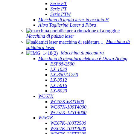
Serie FT
Serie PT
Serie PTW
Macchina di taglio laser in acciaio H
Altra Taglierina Laser à Fibra
Macchina di pulizia laser
Macchina di
saldatura laser
Macchina di piegatura
Macchina di piegatura elettrica è Down Acting
ESP65-2500
LX-1030
LX-350T-1250
LX-3512
LX-5016
LX-6020
WC67K
WC67K-63T1600
WC67K-100T4000
WC67K-125T4000
WE67K
WE67K-100T2500
WE67K-100T4000
WE67K-125T3200