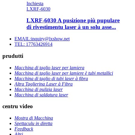
Inchiesta
LXRF-6030
LXRF-6030 A pusizione più pupulare
di rivestimentu laser à un solu asse...
EMAIL:inquiry@lxshow.net
TEL: 17763426914
prudutti
Macchina di taglio laser per lamiera
Macchina di taglio laser per lamiere è tubi metallici
Macchina di taglio di tubi laser à fibra
Altra Taglierina Laser à Fibra
Macchina di pulizia laser
Macchina di saldatura laser
centru video
Mostra di Macchina
Spettaculu in diretta
Feedback
Altri